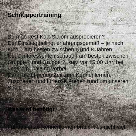
Schnuppertraining
Du möchtest Kart-Slalom ausprobieren?
Der Einstieg gelingt erfahrungsgemäß – je nach
Kind – am besten zwischen 6 und 8 Jahren.
Neue Interessenten schauen am besten zwischen
Gruppe 1 und Gruppe 2, kurz vor 15:00 Uhr, bei
unserem Training vorbei.
Dann bleibt genug Zeit zum Kennenlernen,
Zuschauen und für erste Fragen rund um unseren
Sport.
Was wird benötigt?
Für das erste Kennenlernen braucht es nicht viel: