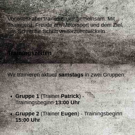
Vor allem aber trainieren wir gemeinsam. Mit
Teamgeist, Freude am Motorsport und dem Ziel,
uns Schritt für Schritt weiterzuentwickeln.
Trainingszeiten
Wir trainieren aktuell
samstags
in zwei Gruppen:
Gruppe 1
(Trainer
Patrick
) -
Trainingsbeginn
13:00 Uhr
Gruppe 2
(Trainer
Eugen
) - Trainingsbeginn
15:00 Uhr