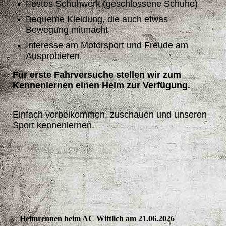
Festes Schuhwerk (geschlossene Schuhe)
Bequeme Kleidung, die auch etwas
Bewegung mitmacht
Interesse am Motorsport und Freude am
Ausprobieren
Für erste Fahrversuche stellen wir zum
Kennenlernen einen Helm zur Verfügung.
Einfach vorbeikommen, zuschauen und unseren
Sport kennenlernen.
Heimrennen beim AC Wittlich am 21.06.2026