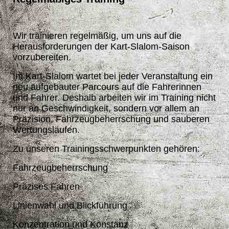
Wir trainieren regelmäßig, um uns auf die
Herausforderungen der Kart-Slalom-Saison
vorzubereiten.
Im Kart-Slalom wartet bei jeder Veranstaltung ein
neu aufgebauter Parcours auf die Fahrerinnen
und Fahrer. Deshalb arbeiten wir im Training nicht
nur an Geschwindigkeit, sondern vor allem an
Präzision, Fahrzeugbeherrschung und sauberen
Wertungsläufen.
Zu unseren Trainingsschwerpunkten gehören:
Fahrzeugbeherrschung
Präzises Fahren
Linienwahl und Blickführung
Konzentration und Konstanz