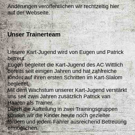
Änderungen veröffentlichen wir rechtzeitig hier
auf der Webseite.
Unser Trainerteam
Unsere Kart-Jugend wird von Eugen und Patrick
betreut.
Eugen begleitet die Kart-Jugend des AC Wittlich
bereits seit einigen Jahren und hat zahlreiche
Kinder auf ihren ersten Schritten im Kart-Slalom
begleitet.
Mit dem Wachstum unserer Kart-Jugend verstärkt
uns seit zwei Jahren zusätzlich Patrick van
Haaren als Trainer.
Durch die Aufteilung in zwei Trainingsgruppen
können wir die Kinder heute noch gezielter
fördern und jedem Fahrer ausreichend Betreuung
ermöglichen.